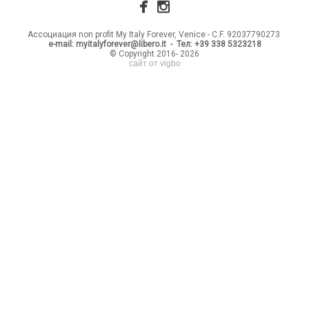
Ассоциация non profit My Italy Forever, Venice - C.F. 92037790273
e-mail: myitalyforever@libero.it - Тел: +39 338 5323218
© Copyright 2016- 2026
сайт от vigbo